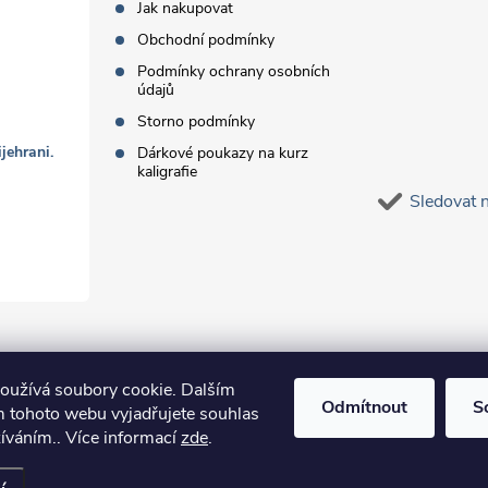
Jak nakupovat
Obchodní podmínky
Podmínky ochrany osobních
údajů
Storno podmínky
jehrani.
Dárkové poukazy na kurz
kaligrafie
Sledovat 
oužívá soubory cookie. Dalším
Odmítnout
S
 tohoto webu vyjadřujete souhlas
žíváním.. Více informací
zde
.