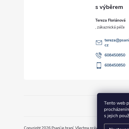
p
c
ů
í
a
Tereza Floriánová
p
t
r
í
tereza
@
psani
v
cz
608450850
k
608450850
y
v
ý
p
Tento web p
procházením
i
s jejich pou
s
Copyright 2026
Psaní je hraní
. Všechna práva vyhrazena.