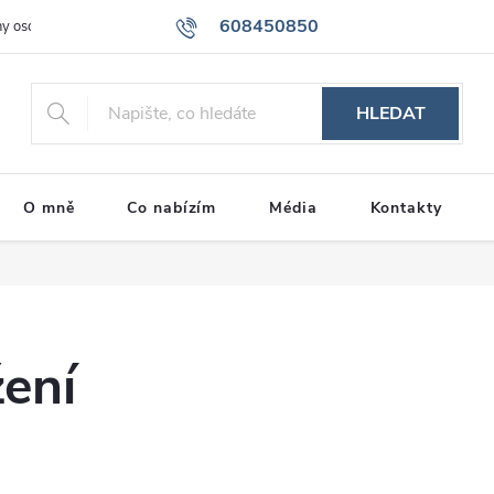
608450850
y osobních údajů
Storno podmínky
Dárkové poukazy na kurz kaligr
HLEDAT
O mně
Co nabízím
Média
Kontakty
žení