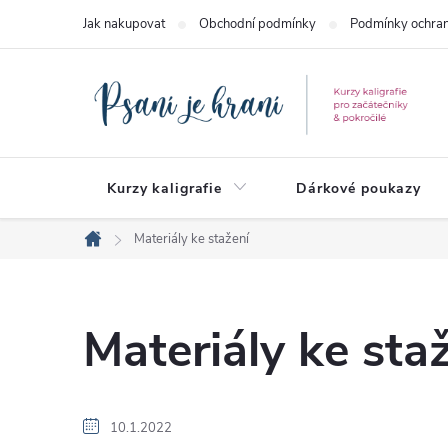
Přejít
Jak nakupovat
Obchodní podmínky
Podmínky ochran
na
obsah
Kurzy kaligrafie
Dárkové poukazy
Materiály ke stažení
Domů
Materiály ke sta
V
10.1.2022