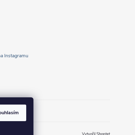
na Instagramu
ouhlasím
Vytvořil Shoptet