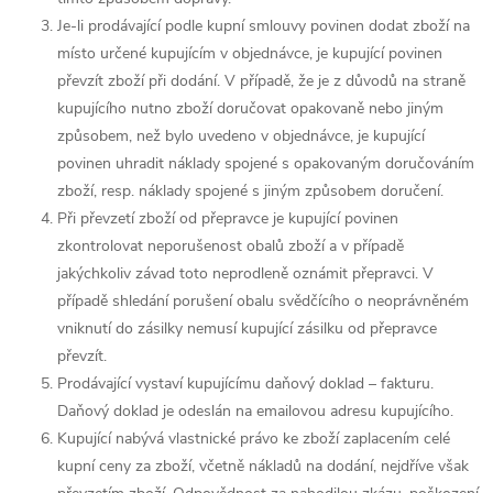
Je-li prodávající podle kupní smlouvy povinen dodat zboží na
místo určené kupujícím v objednávce, je kupující povinen
převzít zboží při dodání. V případě, že je z důvodů na straně
kupujícího nutno zboží doručovat opakovaně nebo jiným
způsobem, než bylo uvedeno v objednávce, je kupující
povinen uhradit náklady spojené s opakovaným doručováním
zboží, resp. náklady spojené s jiným způsobem doručení.
Při převzetí zboží od přepravce je kupující povinen
zkontrolovat neporušenost obalů zboží a v případě
jakýchkoliv závad toto neprodleně oznámit přepravci. V
případě shledání porušení obalu svědčícího o neoprávněném
vniknutí do zásilky nemusí kupující zásilku od přepravce
převzít.
Prodávající vystaví kupujícímu daňový doklad – fakturu.
Daňový doklad je odeslán na emailovou adresu kupujícího.
Kupující nabývá vlastnické právo ke zboží zaplacením celé
kupní ceny za zboží, včetně nákladů na dodání, nejdříve však