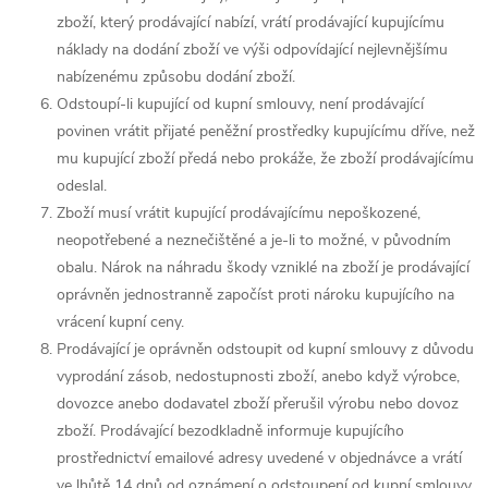
zboží, který prodávající nabízí, vrátí prodávající kupujícímu
náklady na dodání zboží ve výši odpovídající nejlevnějšímu
nabízenému způsobu dodání zboží.
Odstoupí-li kupující od kupní smlouvy, není prodávající
povinen vrátit přijaté peněžní prostředky kupujícímu dříve, než
mu kupující zboží předá nebo prokáže, že zboží prodávajícímu
odeslal.
Zboží musí vrátit kupující prodávajícímu nepoškozené,
neopotřebené a neznečištěné a je-li to možné, v původním
obalu. Nárok na náhradu škody vzniklé na zboží je prodávající
oprávněn jednostranně započíst proti nároku kupujícího na
vrácení kupní ceny.
Prodávající je oprávněn odstoupit od kupní smlouvy z důvodu
vyprodání zásob, nedostupnosti zboží, anebo když výrobce,
dovozce anebo dodavatel zboží přerušil výrobu nebo dovoz
zboží. Prodávající bezodkladně informuje kupujícího
prostřednictví emailové adresy uvedené v objednávce a vrátí
ve lhůtě 14 dnů od oznámení o odstoupení od kupní smlouvy