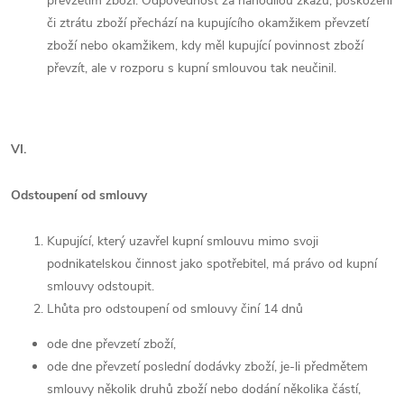
převzetím zboží. Odpovědnost za nahodilou zkázu, poškození
či ztrátu zboží přechází na kupujícího okamžikem převzetí
zboží nebo okamžikem, kdy měl kupující povinnost zboží
převzít, ale v rozporu s kupní smlouvou tak neučinil.
VI.
Odstoupení od smlouvy
Kupující, který uzavřel kupní smlouvu mimo svoji
podnikatelskou činnost jako spotřebitel, má právo od kupní
smlouvy odstoupit.
Lhůta pro odstoupení od smlouvy činí 14 dnů
ode dne převzetí zboží,
ode dne převzetí poslední dodávky zboží, je-li předmětem
smlouvy několik druhů zboží nebo dodání několika částí,