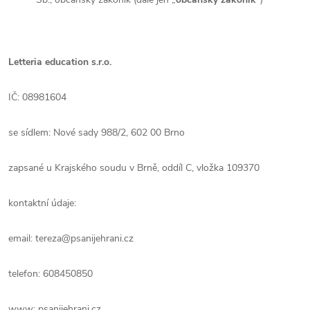
Letteria education s.r.o.
IČ: 08981604
se sídlem: Nové sady 988/2, 602 00 Brno
zapsané u Krajského soudu v Brně, oddíl C, vložka
109370
kontaktní údaje:
email: tereza@psanijehrani.cz
telefon: 608450850
www: psanijehrani.cz