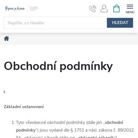
Přejít
NÁKUPNÍ
KOŠÍK
na
obsah
HLEDAT
Domů
Obchodní podmínky
I.
Základní ustanovení
Tyto všeobecné obchodní podmínky (dále jen „
obchodní
podmínky
“) jsou vydané dle § 1751 a násl. zákona č. 89/2012
Sb., občanský zákoník (dále jen „
občanský zákoník
“)