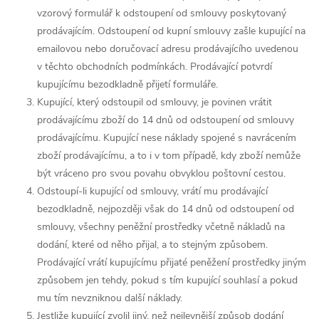
vzorový formulář k odstoupení od smlouvy poskytovaný
prodávajícím. Odstoupení od kupní smlouvy zašle kupující na
emailovou nebo doručovací adresu prodávajícího uvedenou
v těchto obchodních podmínkách. Prodávající potvrdí
kupujícímu bezodkladně přijetí formuláře.
Kupující, který odstoupil od smlouvy, je povinen vrátit
prodávajícímu zboží do 14 dnů od odstoupení od smlouvy
prodávajícímu. Kupující nese náklady spojené s navrácením
zboží prodávajícímu, a to i v tom případě, kdy zboží nemůže
být vráceno pro svou povahu obvyklou poštovní cestou.
Odstoupí-li kupující od smlouvy, vrátí mu prodávající
bezodkladně, nejpozději však do 14 dnů od odstoupení od
smlouvy, všechny peněžní prostředky včetně nákladů na
dodání, které od něho přijal, a to stejným způsobem.
Prodávající vrátí kupujícímu přijaté peněžení prostředky jiným
způsobem jen tehdy, pokud s tím kupující souhlasí a pokud
mu tím nevzniknou další náklady.
Jestliže kupující zvolil jiný, než nejlevnější způsob dodání