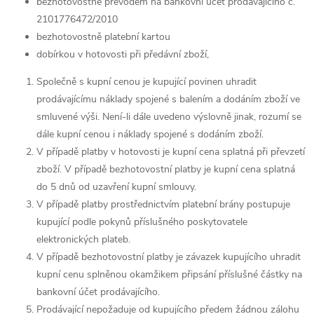
bezhotovostně převodem na bankovní účet prodávajícího č.
2101776472/2010
bezhotovostně platební kartou
dobírkou v hotovosti při předávní zboží,
Společně s kupní cenou je kupující povinen uhradit
prodávajícímu náklady spojené s balením a dodáním zboží ve
smluvené výši. Není-li dále uvedeno výslovně jinak, rozumí se
dále kupní cenou i náklady spojené s dodáním zboží.
V případě platby v hotovosti je kupní cena splatná při převzetí
zboží. V případě bezhotovostní platby je kupní cena splatná
do 5 dnů od uzavření kupní smlouvy.
V případě platby prostřednictvím platební brány postupuje
kupující podle pokynů příslušného poskytovatele
elektronických plateb.
V případě bezhotovostní platby je závazek kupujícího uhradit
kupní cenu splněnou okamžikem připsání příslušné částky na
bankovní účet prodávajícího.
Prodávající nepožaduje od kupujícího předem žádnou zálohu