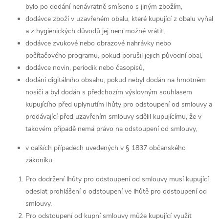
bylo po dodání nenávratně smíseno s jiným zbožím,
dodávce zboží v uzavřeném obalu, které kupující z obalu vyňal
a z hygienických důvodů jej není možné vrátit,
dodávce zvukové nebo obrazové nahrávky nebo
počítačového programu, pokud porušil jejich původní obal,
dodávce novin, periodik nebo časopisů,
dodání digitálního obsahu, pokud nebyl dodán na hmotném
nosiči a byl dodán s předchozím výslovným souhlasem
kupujícího před uplynutím lhůty pro odstoupení od smlouvy a
prodávající před uzavřením smlouvy sdělil kupujícímu, že v
takovém případě nemá právo na odstoupení od smlouvy,
v dalších případech uvedených v § 1837 občanského
zákoníku.
Pro dodržení lhůty pro odstoupení od smlouvy musí kupující
odeslat prohlášení o odstoupení ve lhůtě pro odstoupení od
smlouvy.
Pro odstoupení od kupní smlouvy může kupující využít