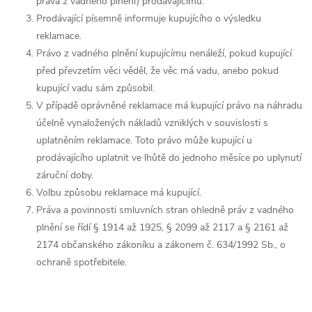
práva z vadného plnění) prodávajícímu.
Prodávající písemně informuje kupujícího o výsledku
reklamace.
Právo z vadného plnění kupujícímu nenáleží, pokud kupující
před převzetím věci věděl, že věc má vadu, anebo pokud
kupující vadu sám způsobil.
V případě oprávněné reklamace má kupující právo na náhradu
účelně vynaložených nákladů vzniklých v souvislosti s
uplatněním reklamace. Toto právo může kupující u
prodávajícího uplatnit ve lhůtě do jednoho měsíce po uplynutí
záruční doby.
Volbu způsobu reklamace má kupující.
Práva a povinnosti smluvních stran ohledně práv z vadného
plnění se řídí § 1914 až 1925, § 2099 až 2117 a § 2161 až
2174 občanského zákoníku a zákonem č. 634/1992 Sb., o
ochraně spotřebitele.