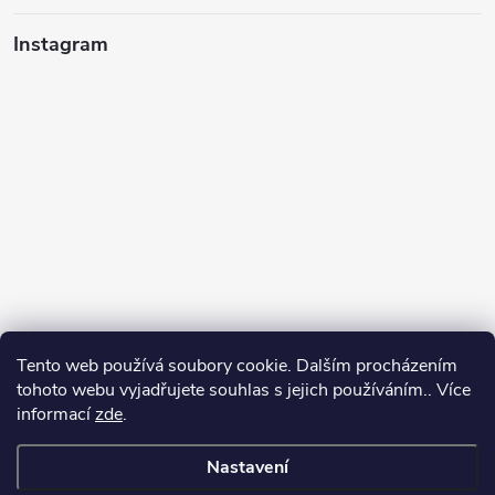
Instagram
Sledovat na Instagramu
Tento web používá soubory cookie. Dalším procházením
tohoto webu vyjadřujete souhlas s jejich používáním.. Více
informací
zde
.
Nastavení