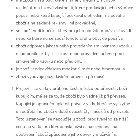
má zboží vlastnosti, které si strany ujednaly, a chybí-li
ujednání, má takové vlastnosti, které prodávající nebo výrobce
popsal nebo které kupující očekával s ohledem na povahu
zboží a na základě reklamy jimi prováděné,
se zboží hodí k účelu, který pro jeho použití prodávající uvádí
nebo ke kterému se zboží tohoto druhu obvykle používá,
zboží odpovídá jakostí nebo provedením smluvenému vzorku
nebo předloze, byla-li jakost nebo provedení určeno podle
smluveného vzorku nebo předlohy,
je zboží v odpovídajícím množství, míře nebo hmotnosti a
zboží vyhovuje požadavkům právních předpisů.
Projeví-li se vada v průběhu šesti měsíců od převzetí zboží
kupujícím, má se za to, že zboží bylo vadné již při převzetí.
Kupující je oprávněn uplatnit právo z vady, která se vyskytne
u spotřebního zboží v době dvaceti čtyř měsíců od převzetí.
Toto ustanovení se nepoužije u zboží prodávaného za nižší
cenu na vadu, pro kterou byla nižší cena ujednána, na
opotřebení zboží způsobené jeho obvyklým užíváním,