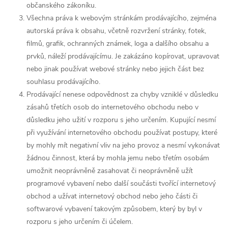
občanského zákoníku.
Všechna práva k webovým stránkám prodávajícího, zejména
autorská práva k obsahu, včetně rozvržení stránky, fotek,
filmů, grafik, ochranných známek, loga a dalšího obsahu a
prvků, náleží prodávajícímu. Je zakázáno kopírovat, upravovat
nebo jinak používat webové stránky nebo jejich část bez
souhlasu prodávajícího.
Prodávající nenese odpovědnost za chyby vzniklé v důsledku
zásahů třetích osob do internetového obchodu nebo v
důsledku jeho užití v rozporu s jeho určením. Kupující nesmí
při využívání internetového obchodu používat postupy, které
by mohly mít negativní vliv na jeho provoz a nesmí vykonávat
žádnou činnost, která by mohla jemu nebo třetím osobám
umožnit neoprávněně zasahovat či neoprávněně užít
programové vybavení nebo další součásti tvořící internetový
obchod a užívat internetový obchod nebo jeho části či
softwarové vybavení takovým způsobem, který by byl v
rozporu s jeho určením či účelem.