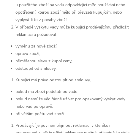
u použitého zboží na vadu odpovídající míře používání nebo
opotřebení, kterou zboží mělo při převzetí kupujícím, nebo
vyplývá-li to z povahy zboží.
V případě výskytu vady může kupující prodávajícímu předložit
reklamaci a požadovat:
výměnu za nové zboží,
opravu zboží,
přiměřenou slevu z kupní ceny,
odstoupit od smlouvy.
Kupující má právo odstoupit od smlouvy,
pokud má zboží podstatnou vadu,
pokud nemůže věc řádně užívat pro opakovaný výskyt vady
nebo vad po opravě,
při větším počtu vad zboží.
Prodávající je povinen přijmout reklamaci v kterékoli
provozovně, v níž je přijetí reklamace možné, případně i v sídle