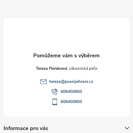
Z
á
p
a
t
Tereza Floriánová
í
tereza
@
psanijehrani.cz
608450850
608450850
Informace pro vás