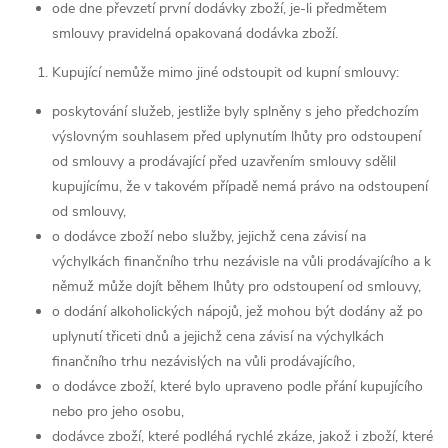
ode dne převzetí první dodávky zboží, je-li předmětem
smlouvy pravidelná opakovaná dodávka zboží.
Kupující nemůže mimo jiné odstoupit od kupní smlouvy:
poskytování služeb, jestliže byly splněny s jeho předchozím
výslovným souhlasem před uplynutím lhůty pro odstoupení
od smlouvy a prodávající před uzavřením smlouvy sdělil
kupujícímu, že v takovém případě nemá právo na odstoupení
od smlouvy,
o dodávce zboží nebo služby, jejichž cena závisí na
výchylkách finančního trhu nezávisle na vůli prodávajícího a k
němuž může dojít během lhůty pro odstoupení od smlouvy,
o dodání alkoholických nápojů, jež mohou být dodány až po
uplynutí třiceti dnů a jejichž cena závisí na výchylkách
finančního trhu nezávislých na vůli prodávajícího,
o dodávce zboží, které bylo upraveno podle přání kupujícího
nebo pro jeho osobu,
dodávce zboží, které podléhá rychlé zkáze, jakož i zboží, které