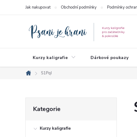
Přejít
Jak nakupovat
Obchodní podmínky
Podmínky ochran
na
obsah
Kurzy kaligrafie
Dárkové poukazy
S1PqI
Domů
P
Přeskočit
Kategorie
kategorie
o
Kurzy kaligrafie
s