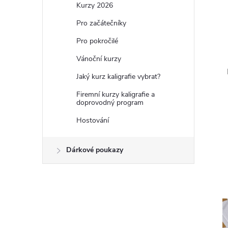
Kurzy 2026
t
Pro začátečníky
r
Pro pokročilé
Vánoční kurzy
a
Jaký kurz kaligrafie vybrat?
n
Firemní kurzy kaligrafie a
doprovodný program
n
Hostování
í
Dárkové poukazy
p
a
n