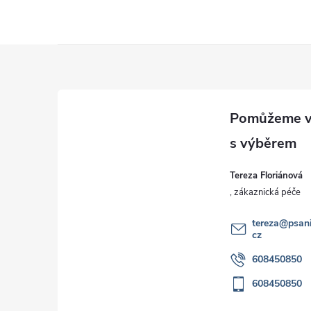
Z
á
p
a
Tereza Floriánová
t
í
tereza
@
psani
cz
608450850
608450850