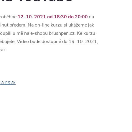
 proběhne
12. 10. 2021 od 18:30 do 20:00
na
inut předem. Na on-line kurzu si ukážeme jak
koupili u mě na e-shopu brushpen.cz. Ke kurzu
ebujete. Video bude dostupné do 19. 10. 2021,
kaz.
x2iYX2k