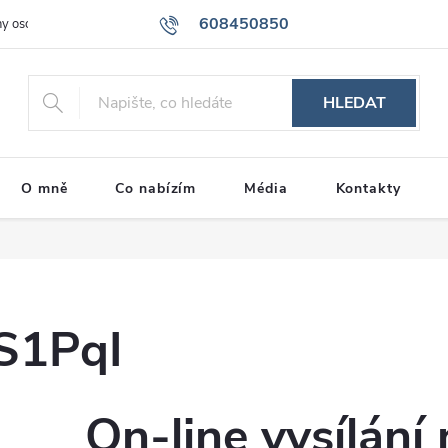
608450850
y osobních údajů
Storno podmínky
Dárkové poukazy na kurz kaligr
HLEDAT
O mně
Co nabízím
Média
Kontakty
S1PqI
On-line vysílání